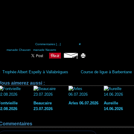
osté par nionio à 05:29 -
Commentaires [
…
]
- Permalien [
#
]
ags:
manade Chauvet
,
manade Navarro
Trophée Albert Espelly à Vallabrègues
Course de ligue à Barbentane
Vous aimerez aussi :
ontvieille
Beaucaire
Arles 06.07.2026
Aureille
02.08.2026
23.07.2026
14.06.2026
Commentaires