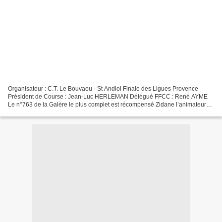
Organisateur : C.T. Le Bouvaou - St Andiol Finale des Ligues Provence
Président de Course : Jean-Luc HERLEMAN Délégué FFCC : René AYME
Le n°763 de la Galère le plus complet est récompensé Zidane l’animateur
de cette finale des Ligues de Provence Après-midi...