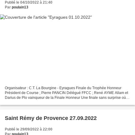
Publié le 04/10/2022 à 21:40
Par
poulain13
Organisateur : C.T. La Bourgine - Eyragues Finale du Trophée Honneur
Président de Course ; Pierre PANCIN Délégué FFCC ; René AYME Allam et
Darius de Plo vainqueur de la Finale Honneur Une finale sans surprise où
les jeux étaient déjà fait depuis longtemps....
Saint Rémy de Provence 27.09.2022
Publié le 29/09/2022 à 22:00
Par
poulain13