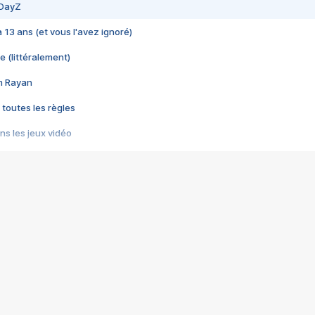
 DayZ
 a 13 ans (et vous l'avez ignoré)
e (littéralement)
im Rayan
 toutes les règles
s les jeux vidéo
us choquant de Rockstar ? - Le scandale BULLY
e plus moche de Steam
du RÊVE tourne au CAUCHEMAR
pendant 8 heures
it… à tort
umiliés par un jeu vidéo
ire - Final Fantasy 8