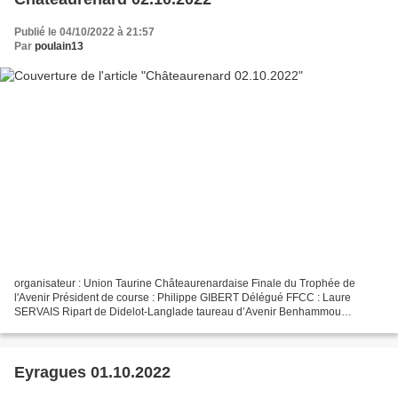
Publié le 04/10/2022 à 21:57
Par
poulain13
organisateur : Union Taurine Châteaurenardaise Finale du Trophée de
l'Avenir Président de course : Philippe GIBERT Délégué FFCC : Laure
SERVAIS Ripart de Didelot-Langlade taureau d’Avenir Benhammou
vainqueur du Trophée de l’Avenir 2022. Tout le faste...
Eyragues 01.10.2022