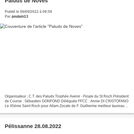
Paluds de Noves
Publié le 06/09/2022 à 08:59
Par
poulain13
Organisateur ; C.T. des Paluds Trophée Avenir - Finale du St Roch Président
de Course : Sébastien GONFOND Déléguée FFCC : Annie DI CRISTOFANO
Le 45ème Saint Roch pour Allam Zocato de F. Guillierme meilleur taureau
de la Finale, Pablo de Didelot-Langlade...
Pélissanne 28.08.2022