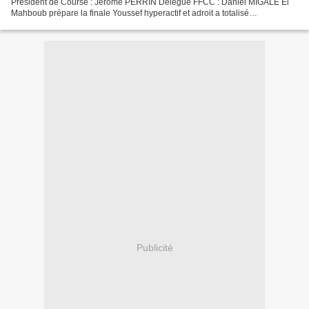
Président de Course : Jérôme PERRIN Délégué FFCC : Daniel MIGALE El
Mahboub prépare la finale Youssef hyperactif et adroit a totalisé
suffisamment de points pour prendre la tête avant...
Publicité