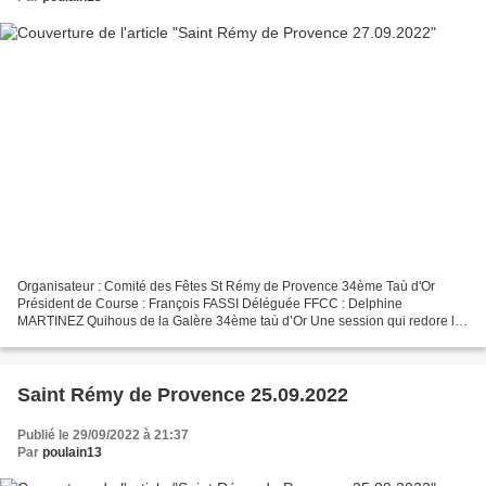
Organisateur : Comité des Fêtes St Rémy de Provence 34ème Taù d'Or
Président de Course : François FASSI Déléguée FFCC : Delphine
MARTINEZ Quihous de la Galère 34ème taù d’Or Une session qui redore la
compétition des taù d’Or qui en avait bien besoin....
Saint Rémy de Provence 25.09.2022
Publié le 29/09/2022 à 21:37
Par
poulain13