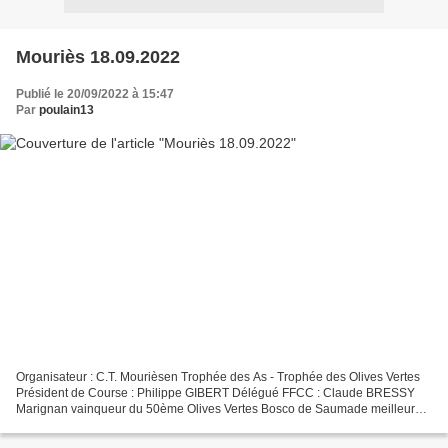
Mouriès 18.09.2022
Publié le 20/09/2022 à 15:47
Par
poulain13
Organisateur : C.T. Mourièsen Trophée des As - Trophée des Olives Vertes
Président de Course : Philippe GIBERT Délégué FFCC : Claude BRESSY
Marignan vainqueur du 50ème Olives Vertes Bosco de Saumade meilleur
taureau de la course, Orca de Lautier aurait...