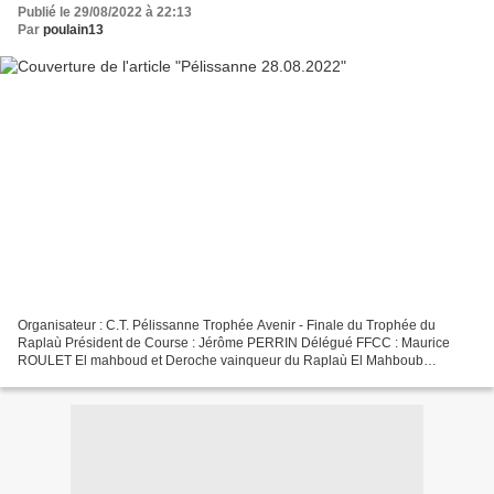
Publié le 29/08/2022 à 22:13
Par
poulain13
Organisateur : C.T. Pélissanne Trophée Avenir - Finale du Trophée du
Raplaù Président de Course : Jérôme PERRIN Délégué FFCC : Maurice
ROULET El mahboud et Deroche vainqueur du Raplaù El Mahboub
s’adjuge aussi le prix du meilleur animateur, Togo de Cuillé...