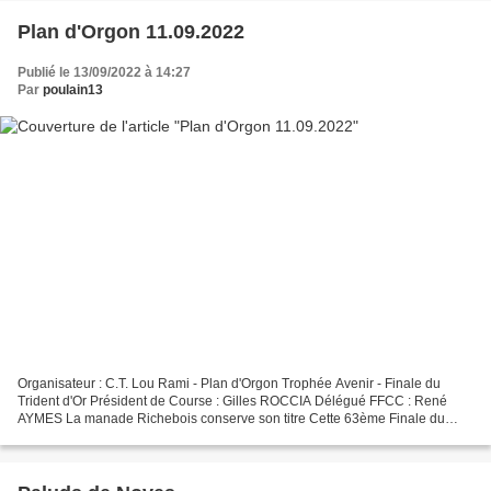
Plan d'Orgon 11.09.2022
Publié le 13/09/2022 à 14:27
Par
poulain13
Organisateur : C.T. Lou Rami - Plan d'Orgon Trophée Avenir - Finale du
Trident d'Or Président de Course : Gilles ROCCIA Délégué FFCC : René
AYMES La manade Richebois conserve son titre Cette 63ème Finale du
Trident d’Or a connu un beau succès populaire...