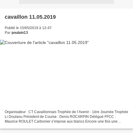
cavaillon 11.05.2019
Publié le 15/05/2019 à 12:47
Par
poulain13
Organisateur : CT Cavaillonnais Trophée de l’Avenir - 1ère Journée Trophée
Li Doulaou Président de Course : Denis ROCARPIN Délégué FFCC :
Maurice ROULET Carbonier s’impose aux blancs Encore une fois une
course de jeunes biòu dans le cercle cavaillonnais...