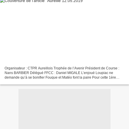
Organisateur : CTPR Aureillois Trophée de l’Avenir Président de Course :
Nans BARBIER Délégué FFCC : Daniel MIGALE L’enjoué Loupiac ne
demande qu’à se bonifier Fouque et Matéo font la paire Pour cette 1ère
Journée du Genêt d'Or les étagères étaient garnies...