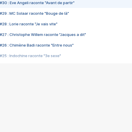
#30 : Eve Angeli raconte "Avant de partir"
#29 : MC Solaar raconte "Bouge de là"
28 : Lorie raconte "Je vais vite"
#27 : Christophe Willem raconte "Jacques a dit"
#26 : Chimène Badi raconte "Entre nous"
#25 : Indochine raconte "3e sexe"
#24 : Zaho raconte "C'est chelou"
#23 : Patrick Bruel raconte "Au café des délices"
#22 : Kyo raconte "Le chemin"
#21 : Nolwenn Leroy raconte "Cassé"
#20 : Patrick Hernandez raconte "Born to be alive"
#19 : Lorie raconte "Près de moi"
#18 : Michael Jones raconte "A nos actes manqués" (avec Jean-Jacque