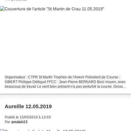
Organisateur : CTPR St Martin Trophée de l'Avenir Président de Course :
GIBERT Philippe Délégué FFCC : Jean-Pierre BERNARD Bioù moyen, avec
beaucoup de travail Le vent bien présent n'a pas perturbé la course. Grosse
intensité du côté des blancs au point...
Aureille 12.05.2019
Publié le 15/05/2019 à 13:03
Par
poulain13