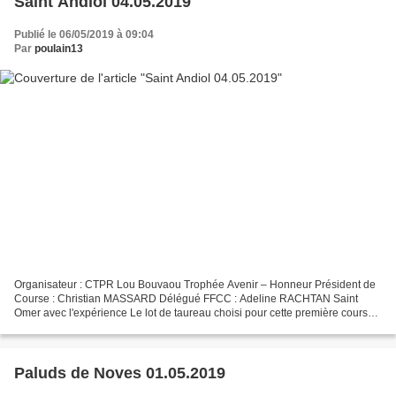
Saint Andiol 04.05.2019
Publié le 06/05/2019 à 09:04
Par
poulain13
Organisateur : CTPR Lou Bouvaou Trophée Avenir – Honneur Président de
Course : Christian MASSARD Délégué FFCC : Adeline RACHTAN Saint
Omer avec l'expérience Le lot de taureau choisi pour cette première course
dans les arènes du Château était sérieux....
Paluds de Noves 01.05.2019