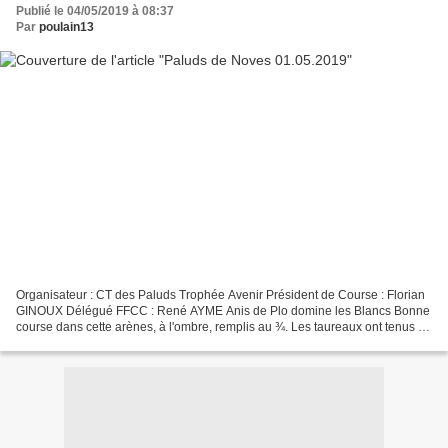
Publié le 04/05/2019 à 08:37
Par
poulain13
Organisateur : CT des Paluds Trophée Avenir Président de Course : Florian
GINOUX Délégué FFCC : René AYME Anis de Plo domine les Blancs Bonne
course dans cette arènes, à l'ombre, remplis au ¾. Les taureaux ont tenus le
sable avec tour à tour les qualités...