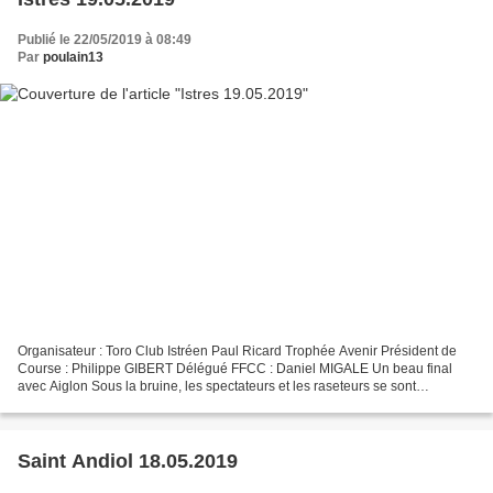
Publié le 22/05/2019 à 08:49
Par
poulain13
Organisateur : Toro Club Istréen Paul Ricard Trophée Avenir Président de
Course : Philippe GIBERT Délégué FFCC : Daniel MIGALE Un beau final
avec Aiglon Sous la bruine, les spectateurs et les raseteurs se sont
accrochés. Après le vent des semaines dernières,...
Saint Andiol 18.05.2019