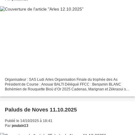
Organisateur : SAS Ludi Arles Organisation Finale du trophée des As
Président de Course : Anouar BALTI Délégué FFCC : Benjamin BLANC
Bohémien de Rouquette Bioù d’Or 2025 Cadenas, Marignan et Zékraoui sur
le podium Toute la bouvine s’était donné rendez-vous...
Paluds de Noves 11.10.2025
Publié le 14/10/2025 à 18:41
Par
poulain13