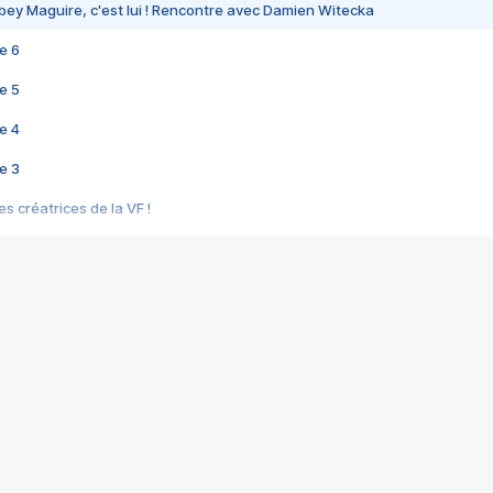
bey Maguire, c'est lui ! Rencontre avec Damien Witecka
e 6
e 5
e 4
e 3
s créatrices de la VF !
e 2
e 1
e Mektoub My Love arrive enfin ! Rencontre avec Shaïn Boumedine et Sal
i : après Toni en famille
elle réalise le bouleversant Dites lui que je l'aime
ais ! Rencontre autour de Vie privée de Rebecca Zlotowski
 de Marguerite, Grave... Rencontre avec Ella Rumpf