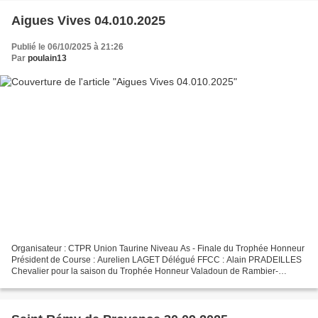
Aigues Vives 04.010.2025
Publié le 06/10/2025 à 21:26
Par
poulain13
Organisateur : CTPR Union Taurine Niveau As - Finale du Trophée Honneur
Président de Course : Aurelien LAGET Délégué FFCC : Alain PRADEILLES
Chevalier pour la saison du Trophée Honneur Valadoun de Rambier-
Cavallini meilleur taureau de la finale les raseteurs...