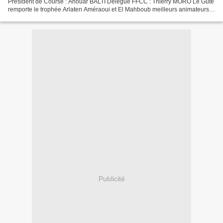
Président de Course : Anouar BALTI Délégué FFCC : Thierry MORO Le Gute
remporte le trophée Arlaten Améraoui et El Mahboub meilleurs animateurs
de la course Pour ce premier trophée...
Publicité