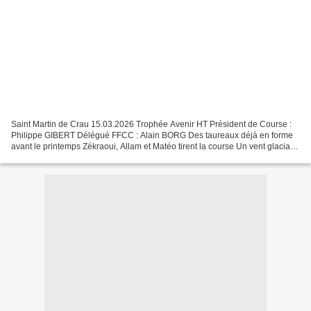
Saint Martin de Crau 15.03.2026 Trophée Avenir HT Président de Course :
Philippe GIBERT Délégué FFCC : Alain BORG Des taureaux déjà en forme
avant le printemps Zékraoui, Allam et Matéo tirent la course Un vent glacial
pour entamer cette saison avec le...