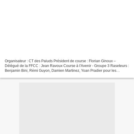
Organisateur : CT des Paluds Président de course : Florian Ginoux –
Délégué de la FFCC : Jean Ravoux Course à l'Avenir - Groupe 3 Raseteurs :
Benjamin Bini, Rémi Guyon, Damien Martinez, Yoan Pradier pour les
droitiers. Radouane Errik, Joan Gaillardet,...