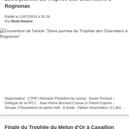
Rognonas
Publié le 13/07/2014 à 20:36
Par
Remi Honore
Organisateur : CTPR l’Abrivado Président de course : Xavier Ferrand –
Délégué de la FFCC : Jean-Pierre Bernard Course à l’Avenir Espoirs –
Groupe 3 Rasetaient cet après-midi : A droite : Fabien Grammatico (11 pts),
Rémi Guyon (15 pts) et Benjamin Sabot...
Finale du Trophée du Melon d’Or à Cavaillon