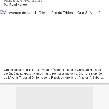
Publié le 12/07/2014 à 07:39
Par
Remi Honore
Organisateur : CTPR lou Bouvaou Président de course Christian Massard –
Délégué de la FFCC : Ramon Muria Remplissage de l’arène : 1/3 Trophée
de l’Avenir, Trident d’Or 2ème série Raseteurs droitiers : Pradier Y., Sabot B.
et Violet N. Raseteurs gauchers...