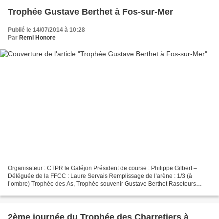
Trophée Gustave Berthet à Fos-sur-Mer
Publié le 14/07/2014 à 10:28
Par
Remi Honore
Organisateur : CTPR le Galéjon Président de course : Philippe Gilbert –
Déléguée de la FFCC : Laure Servais Remplissage de l’arène : 1/3 (à
l’ombre) Trophée des As, Trophée souvenir Gustave Berthet Raseteurs
droitiers : Ayme A., Marquier M. et Rey J....
2ème journée du Trophée des Charretiers à