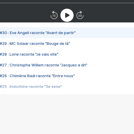
#30 : Eve Angeli raconte "Avant de partir"
#29 : MC Solaar raconte "Bouge de là"
28 : Lorie raconte "Je vais vite"
#27 : Christophe Willem raconte "Jacques a dit"
#26 : Chimène Badi raconte "Entre nous"
#25 : Indochine raconte "3e sexe"
#24 : Zaho raconte "C'est chelou"
#23 : Patrick Bruel raconte "Au café des délices"
#22 : Kyo raconte "Le chemin"
#21 : Nolwenn Leroy raconte "Cassé"