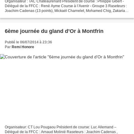
Organisateur : TAC Châteaurenard Président de course : Philippe Gibert -
Délégué de la FFCC : René Ayme Course à l’Avenir - Groupe 3 Raseteurs :
Joachim Cadenas (13 points), Mickaël Charnelet, Mohamed Chig, Zakaria
Katif (10 pts), David Sabatier (4 pts)...
6ème journée du gland d’Or à Montfrin
Publié le 06/07/2014 à 23:36
Par
Remi Honore
Organisateur: CT Lou Pougaou Président de course: Luc Allemand –
Délégué de la FFCC : Arnaud Molinié Raseteurs : Joachim Cadenas ,