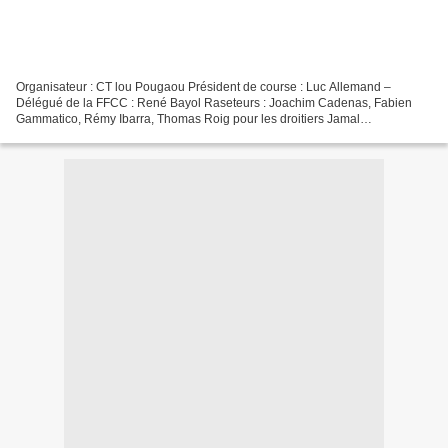
Organisateur : CT lou Pougaou Président de course : Luc Allemand –
Délégué de la FFCC : René Bayol Raseteurs : Joachim Cadenas, Fabien
Gammatico, Rémy Ibarra, Thomas Roig pour les droitiers Jamal
Bouhargane, Mickaël Gougeon, Rudy Marquis pour les gauchers...