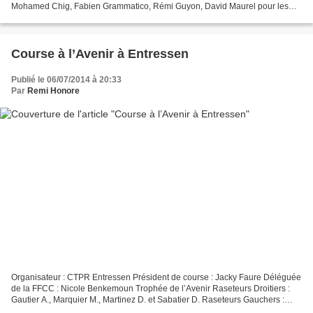
Mohamed Chig, Fabien Grammatico, Rémi Guyon, David Maurel pour les
droitiers Jamal Bouhargane, Radouane Errik, Mickaël Gougeon,...
Course à l’Avenir à Entressen
Publié le 06/07/2014 à 20:33
Par
Remi Honore
Organisateur : CTPR Entressen Président de course : Jacky Faure Déléguée
de la FFCC : Nicole Benkemoun Trophée de l’Avenir Raseteurs Droitiers :
Gautier A., Marquier M., Martinez D. et Sabatier D. Raseteurs Gauchers :
Alaoui F., Anane M., Ferriol J. et...