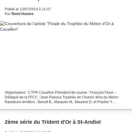
Publié le 13/07/2014 à 11:47
Par
Remi Honore
Organisateur : CTPR Cavaillon Président de course : François Fassi –
Délégué de la FFCC : Jean Ravoux Trophée de l’Avenir, féria du Melon
Raseteurs droitiers : Benoit B., Marquier M., Maureol D. et Pradier Y.
Raseteurs gauchers : Gaillardet J., Lafare...
2ème série du Trident d'Or à St-Andiol