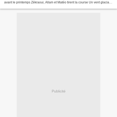
avant le printemps Zékraoui, Allam et Matéo tirent la course Un vent glacial
pour entamer cette saison avec le...
Publicité