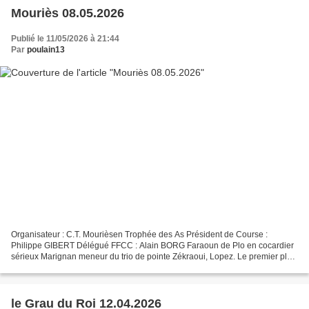
Mouriès 08.05.2026
Publié le 11/05/2026 à 21:44
Par
poulain13
Organisateur : C.T. Mourièsen Trophée des As Président de Course :
Philippe GIBERT Délégué FFCC : Alain BORG Faraoun de Plo en cocardier
sérieux Marignan meneur du trio de pointe Zékraoui, Lopez. Le premier plan
de Provence plein au trois-quarts pour...
le Grau du Roi 12.04.2026