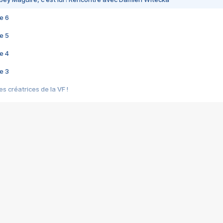
e 6
e 5
e 4
e 3
s créatrices de la VF !
e 2
e 1
e Mektoub My Love arrive enfin ! Rencontre avec Shaïn Boumedine et Sal
i : après Toni en famille
elle réalise le bouleversant Dites lui que je l'aime
ais ! Rencontre autour de Vie privée de Rebecca Zlotowski
 de Marguerite, Grave... Rencontre avec Ella Rumpf