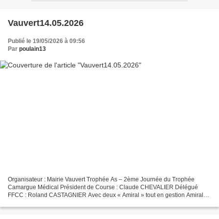
Vauvert14.05.2026
Publié le 19/05/2026 à 09:56
Par
poulain13
Organisateur : Mairie Vauvert Trophée As – 2ème Journée du Trophée
Camargue Médical Président de Course : Claude CHEVALIER Délégué
FFCC : Roland CASTAGNIER Avec deux « Amiral » tout en gestion Amiral
de Lautier et Amiral de Chauvet remontent le niveau...