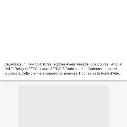
Organisateur : Toro Club Istres Trophée Avenir Président de Course : Anouar
BALTI Délégué FFCC : Laure SERVAIS Corté corsé… Cadenas encore et
toujours là Cette première compétition nommée Trophée de la Porte d’Arles
marquait le début de la Féria Istréenne,...