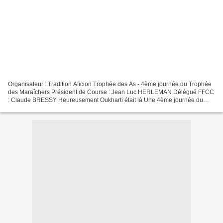
Organisateur : Tradition Aficion Trophée des As - 4ème journée du Trophée
des Maraîchers Président de Course : Jean Luc HERLEMAN Délégué FFCC
: Claude BRESSY Heureusement Oukharti était là Une 4ème journée du
Trophée des Maraîchers maussade Avec une petite...