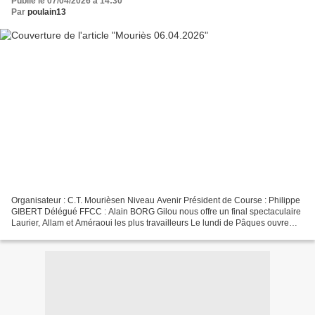
Publié le 07/04/2026 à 14:30
Par
poulain13
Organisateur : C.T. Mourièsen Niveau Avenir Président de Course : Philippe
GIBERT Délégué FFCC : Alain BORG Gilou nous offre un final spectaculaire
Laurier, Allam et Améraoui les plus travailleurs Le lundi de Pâques ouvre
traditionnellement la saison...